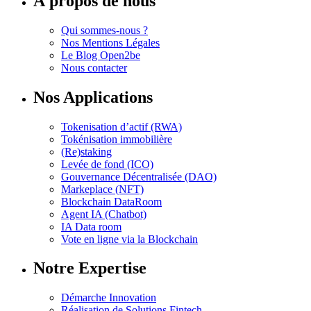
À propos de nous
Qui sommes-nous ?
Nos Mentions Légales
Le Blog Open2be
Nous contacter
Nos Applications
Tokenisation d’actif (RWA)
Tokénisation immobilière
(Re)staking
Levée de fond (ICO)
Gouvernance Décentralisée (DAO)
Markeplace (NFT)
Blockchain DataRoom
Agent IA (Chatbot)
IA Data room
Vote en ligne via la Blockchain
Notre Expertise
Démarche Innovation
Réalisation de Solutions Fintech