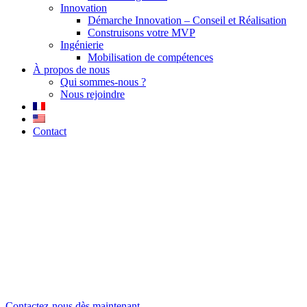
Innovation
Démarche Innovation – Conseil et Réalisation
Construisons votre MVP
Ingénierie
Mobilisation de compétences
À propos de nous
Qui sommes-nous ?
Nous rejoindre
Contact
Chatbot personnalisé
intégrable
Une expérience utilisateur augmentée
pour votre site internet en quelques
semaines
Contactez-nous dès maintenant