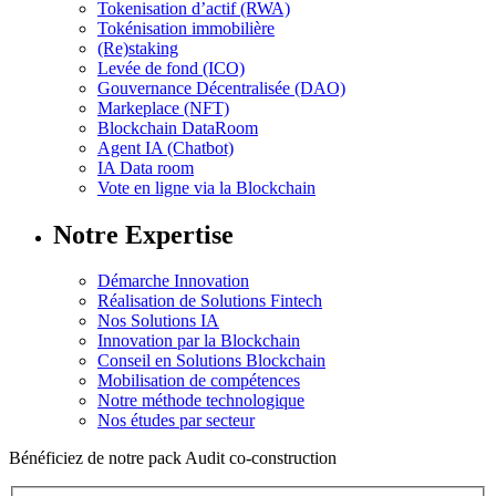
Tokenisation d’actif (RWA)
Tokénisation immobilière
(Re)staking
Levée de fond (ICO)
Gouvernance Décentralisée (DAO)
Markeplace (NFT)
Blockchain DataRoom
Agent IA (Chatbot)
IA Data room
Vote en ligne via la Blockchain
Notre Expertise
Démarche Innovation
Réalisation de Solutions Fintech
Nos Solutions IA
Innovation par la Blockchain
Conseil en Solutions Blockchain
Mobilisation de compétences
Notre méthode technologique
Nos études par secteur
Bénéficiez de notre pack Audit co-construction