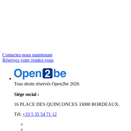
Initiez la conversation
Pour discuter de la manière dont nos Solutions
d’Intelligence Artificielle peuvent optimiser vos
processus d’entreprise, veuillez nous contacter
pour une consultation.
Contactez-nous maintenant
Réservez votre rendez-vous
Tous droits réservés Open2be 2026
Siège social :
16 PLACE DES QUINCONCES 33000 BORDEAUX.
Tél:
+33 5 35 54 71 12